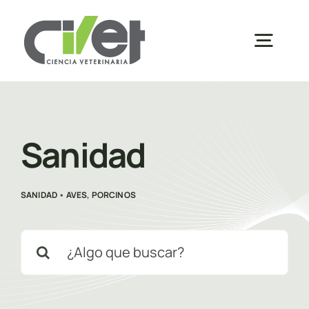
Saltar
al
Togg
contenido
Navig
Inicio
Sanidad
Sobre Nosotros
SANIDAD
•
AVES
,
PORCINOS
Productos
Buscar:
Inscripciones
Distribuidores