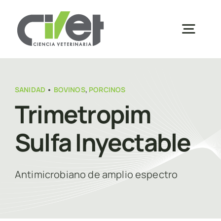
Saltar
al
Togg
contenido
Navig
Inicio
SANIDAD
•
BOVINOS
,
PORCINOS
Trimetropim
Sobre Nosotros
Sulfa Inyectable
Productos
Antimicrobiano de amplio espectro
Inscripciones
Distribuidores