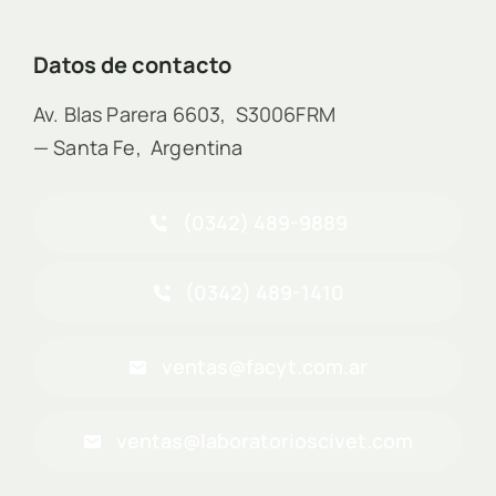
Datos de contacto
Av. Blas Parera 6603, S3006FRM
— Santa Fe, Argentina
(0342) 489-9889
(0342) 489-1410
ventas@facyt.com.ar
ventas@laboratorioscivet.com