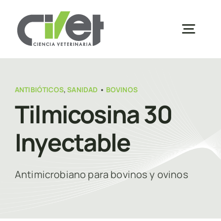
Saltar
al
Togg
contenido
Navig
Inicio
ANTIBIÓTICOS
,
SANIDAD
•
BOVINOS
Tilmicosina 30
Sobre Nosotros
Inyectable
Productos
Antimicrobiano para bovinos y ovinos
Inscripciones
Distribuidores