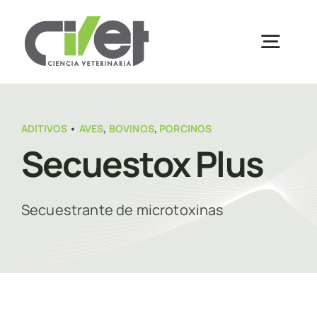
Saltar
al
Togg
contenido
Navig
Inicio
ADITIVOS
•
AVES
,
BOVINOS
,
PORCINOS
Secuestox Plus
Sobre Nosotros
Secuestrante de microtoxinas
Productos
Inscripciones
Distribuidores