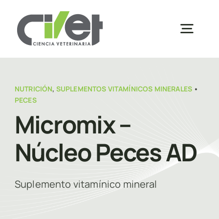
Saltar
al
Togg
contenido
Navig
Inicio
NUTRICIÓN
,
SUPLEMENTOS VITAMÍNICOS MINERALES
•
PECES
Sobre Nosotros
Micromix –
Núcleo Peces AD
Productos
Inscripciones
Suplemento vitamínico mineral
Distribuidores