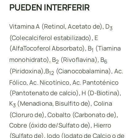
PUEDEN INTERFERIR
Vitamina A (Retinol, Acetato de), D
3
(Colecalciferol estabilizado), E
(AlfaTocoferol Absorbato), B
(Tiamina
1
monohidrato), B
(Rivoflavina), B
2
6
(Piridoxina),B
(Cianocobalamina), Ac.
12
Fólico, Ac. Nicotínico, Ac. Pantoténico
(Pantotenato de calcio), H (D-Biotina),
K
(Menadiona, Bisulfito de), Colina
3
(Cloruro de), Cobalto (Carbonato de),
Cobre (óxido de/Sulfato de), Hierro
(Sulfato de), lodo (lodato de Calcio o de